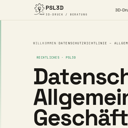
PSL3D
3D-Dr
3D-DRUCK / BERATUNG
WILLKOMMEN
/
DATENSCHUTZRICHTLINIE – ALLGE
RECHTLICHES · PSL3D
Datenschu
Allgemei
Geschäf