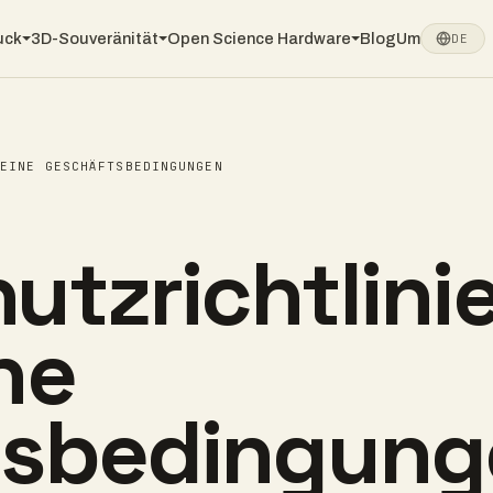
uck
3D-Souveränität
Open Science Hardware
Blog
Um
DE
MEINE GESCHÄFTSBEDINGUNGEN
tzrichtlinie
ne
tsbedingung