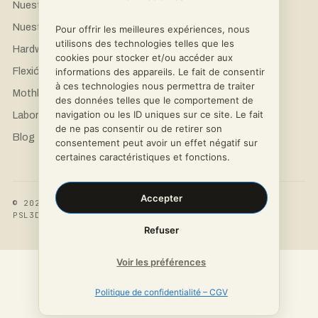
Nuestras impresoras
LinkedIn
Nuestros materiales
Instagram
Pour offrir les meilleures expériences, nous
utilisons des technologies telles que les
Hardware de ciencia abierta
Facebook
cookies pour stocker et/ou accéder aux
Flexión abierta
informations des appareils. Le fait de consentir
à ces technologies nous permettra de traiter
Mothbox Pro
des données telles que le comportement de
navigation ou les ID uniques sur ce site. Le fait
Laboratorios e investigación
de ne pas consentir ou de retirer son
Blog
consentement peut avoir un effet négatif sur
certaines caractéristiques et fonctions.
Accepter
© 2026
POLÍTICA DE PRIVACIDAD
·
TÉRMINOS Y
PSL3D
CONDICIONES
Refuser
Voir les préférences
Politique de confidentialité – CGV