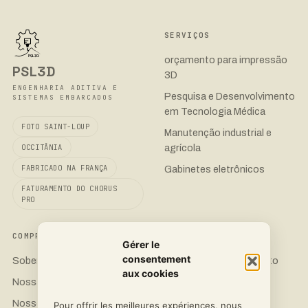
SERVIÇOS
orçamento para impressão
PSL3D
3D
ENGENHARIA ADITIVA E
Pesquisa e Desenvolvimento
SISTEMAS EMBARCADOS
em Tecnologia Médica
FOTO SAINT-LOUP
Manutenção industrial e
agrícola
OCCITÂNIA
FABRICADO NA FRANÇA
Gabinetes eletrônicos
FATURAMENTO DO CHORUS
PRO
COMPROMISSO
CONTATO
Gérer le
consentement
Soberania 3D
Solicite um orçamento
aux cookies
Nossas impressoras
LinkedIn
Nossos materiais
Instagram
Pour offrir les meilleures expériences, nous