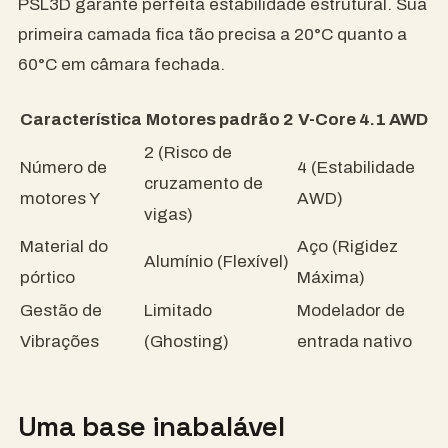
PSL3D garante perfeita estabilidade estrutural. Sua
primeira camada fica tão precisa a 20°C quanto a
60°C em câmara fechada.
Característica
Motores padrão 2
V-Core 4.1 AWD
2 (Risco de
Número de
4 (Estabilidade
cruzamento de
motores Y
AWD)
vigas)
Material do
Aço (Rigidez
Alumínio (Flexível)
pórtico
Máxima)
Gestão de
Limitado
Modelador de
Vibrações
(Ghosting)
entrada nativo
Uma base inabalável