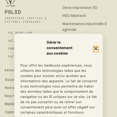
Devis impression 3D
PSL3D
R&D Medtech
INGÉNIERIE ADDITIVE &
SYSTÈMES EMBARQUÉS
Maintenance industrielle &
agricole
PIC SAINT-LOUP
Boîtiers électroniques
OCCITANIE
Gérer le
consentement
FABRIQUÉ EN FRANCE
aux cookies
FACTURATION CHORUS PRO
Pour offrir les meilleures expériences, nous
utilisons des technologies telles que les
ENGAGEMENT
CONTACT
cookies pour stocker et/ou accéder aux
Souveraineté 3D
Demander un devis
informations des appareils. Le fait de consentir
à ces technologies nous permettra de traiter
Nos imprimantes
LinkedIn
des données telles que le comportement de
Nos matériaux
Instagram
navigation ou les ID uniques sur ce site. Le fait
de ne pas consentir ou de retirer son
Matériel Open Science
Facebook
consentement peut avoir un effet négatif sur
OpenFlexure
certaines caractéristiques et fonctions.