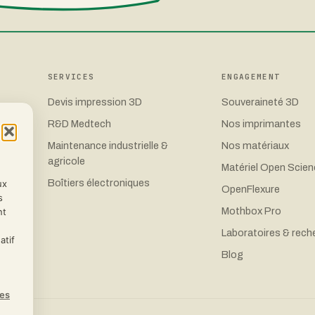
SERVICES
ENGAGEMENT
Devis impression 3D
Souveraineté 3D
R&D Medtech
Nos imprimantes
Maintenance industrielle &
Nos matériaux
agricole
E
Matériel Open Scie
Boîtiers électroniques
ux
OpenFlexure
s
Mothbox Pro
nt
Laboratoires & rech
atif
Blog
ces