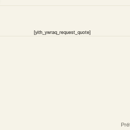
[yith_ywraq_request_quote]
Pré