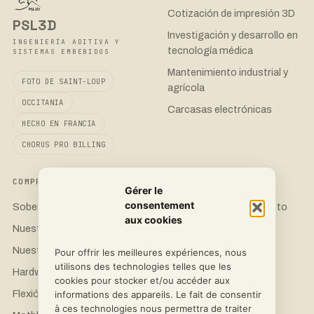
Cotización de impresión 3D
PSL3D
Investigación y desarrollo en
INGENIERÍA ADITIVA Y
tecnología médica
SISTEMAS EMBEBIDOS
Mantenimiento industrial y
FOTO DE SAINT-LOUP
agrícola
OCCITANIA
Carcasas electrónicas
HECHO EN FRANCIA
CHORUS PRO BILLING
COMPROMISO
CONTACTO
Gérer le
consentement
Soberanía 3D
Solicita un presupuesto
aux cookies
Nuestras impresoras
LinkedIn
Nuestros materiales
Instagram
Pour offrir les meilleures expériences, nous
utilisons des technologies telles que les
Hardware de ciencia abierta
Facebook
cookies pour stocker et/ou accéder aux
Flexión abierta
informations des appareils. Le fait de consentir
à ces technologies nous permettra de traiter