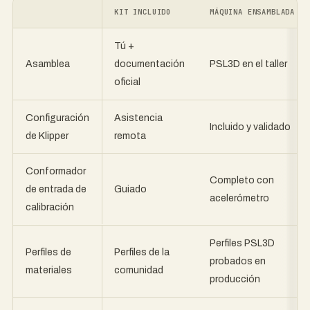
KIT INCLUIDO
MÁQUINA ENSAMBLADA
Tú +
Asamblea
PSL3D en el taller
documentación
oficial
Configuración
Asistencia
Incluido y validado
de Klipper
remota
Conformador
Completo con
Guiado
de entrada de
acelerómetro
calibración
Perfiles PSL3D
Perfiles de
Perfiles de la
probados en
materiales
comunidad
producción