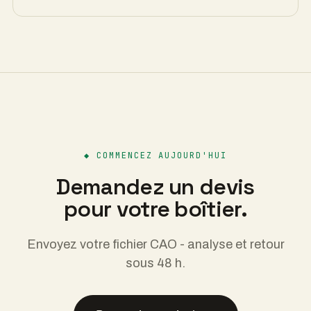
Lo que recibes
Análisis DfAM gratuito
Elección de material recomendada
Prototipo en 4 días laborables.
Adaptación a la serie
◆
EMPIEZA HOY
Solicita un presupuesto