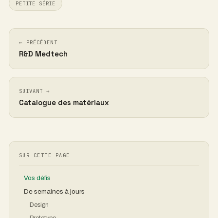
definirlo?
Envíanos un mensaje →
ETIQUETAS:
CAJA DE CONTROL ELECTRÓNICO
PROTOTIPADO
DFAM
PEQUEÑAS SERIES
← ANTERIOR
Investigación y desarrollo en tecnología médica
SIGUIENTE →
Catálogo de materiales