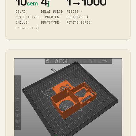
PSL3D reduce este tiempo a 4 días para un primer
prototipo.
10
4
1→1000
semanas
días
PLAZO DE
CRONOLOGÍA
PIEZAS -
ENTREGA
DE PSL3D:
PROTOTIPO DE
TRADICIONAL
PRIMER
SERIE
(MOLDEO POR
PROTOTIPO
PEQUEÑA
INYECCIÓN)