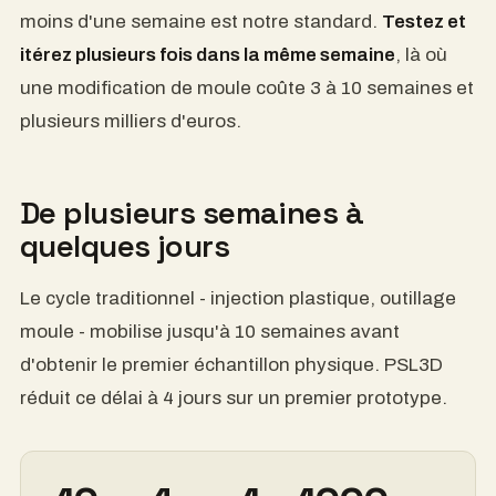
son demasiado largos.
Nuestro estándar es pasar del archivo CAD al
prototipo físico en menos de una semana.
Realizamos pruebas e iteraciones varias veces en
la misma semana
, mientras que una modificación
de molde requiere de 3 a 10 semanas y varios miles
de euros.
De varias semanas a unos
pocos días
El ciclo tradicional (moldeo por inyección de
plástico, fabricación de moldes) puede tardar hasta
10 semanas en obtener la primera muestra física.