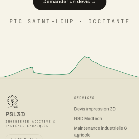
para tu caso.
Envíe su archivo CAD: recibirá análisis y
comentarios en un plazo de 48 horas.
Solicitar presupuesto →
FOTO SAINT-LOUP · OCCITANIE