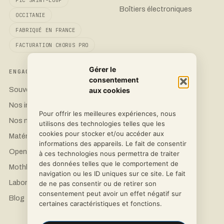
SERVICIOS
Cotización de impresión 3D
PSL3D
Investigación y desarrollo en
INGENIERÍA ADITIVA Y
tecnología médica
SISTEMAS EMBEBIDOS
Gérer le
Mantenimiento industrial y
consentement
FOTO DE SAINT-LOUP
agrícola
aux cookies
OCCITANIA
Carcasas electrónicas
Pour offrir les meilleures expériences, nous
HECHO EN FRANCIA
utilisons des technologies telles que les
CHORUS PRO BILLING
cookies pour stocker et/ou accéder aux
informations des appareils. Le fait de consentir
à ces technologies nous permettra de traiter
COMPROMISO
CONTACTO
des données telles que le comportement de
navigation ou les ID uniques sur ce site. Le fait
Soberanía 3D
Solicita un presupuesto
de ne pas consentir ou de retirer son
Nuestras impresoras
LinkedIn
consentement peut avoir un effet négatif sur
certaines caractéristiques et fonctions.
Nuestros materiales
Instagram
Hardware de ciencia abierta
Facebook