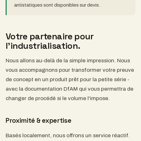
◆ CONSEJOS SOBRE MATERIALES
Para carcasas que necesitan disipar el calor,
recomendamos
ABS o PC con relleno de
grafeno
para aplicaciones de hasta 140 °C. Para
entornos ESD, se pueden solicitar filamentos
antiestáticos especiales.
Su socio para la
industrialización.
Vamos más allá de la simple impresión. Le
ayudamos a transformar su prueba de concepto en
un producto listo para la producción en lotes