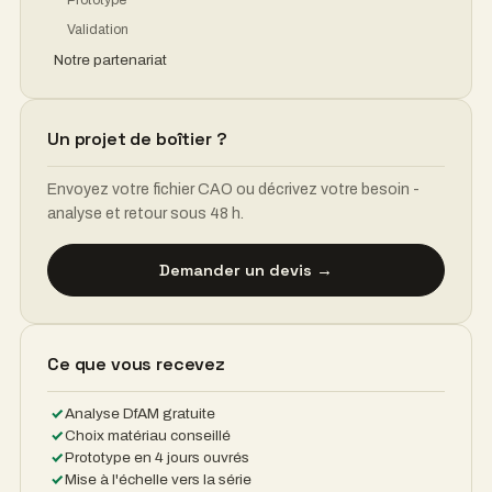
EN ESTA PÁGINA
Tus desafíos
De semanas a días
Diseño
Prototipo
Validación
Nuestra asociación
¿Un diseño de carcasa?
Envíe su archivo CAD o describa sus necesidades:
recibirá un análisis y comentarios en un plazo de 48
horas.
Solicitar presupuesto →