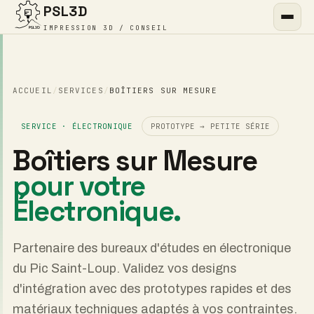
PSL3D
IMPRESIÓN 3D / CONSULTORÍA
BIENVENIDO
/
SERVICIOS
/
CAJAS HECHAS A MEDIDA
SERVICIO · ELECTRÓNICA
PROTOTIPO → SERIE PEQUEÑA
Carcasas a medida
para sus dispositivos
electrónicos.
Colaboramos con estudios de diseño electrónico
en Pic Saint-Loup. Validamos sus diseños de
integración con prototipos rápidos y materiales
técnicos adaptados a sus necesidades.