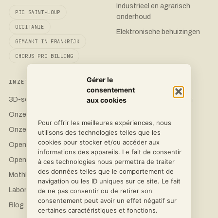
Industrieel en agrarisch
PIC SAINT-LOUP
onderhoud
OCCITANIE
Elektronische behuizingen
GEMAAKT IN FRANKRIJK
CHORUS PRO BILLING
Gérer le
INZET
CONTACT
consentement
3D-soevereiniteit
Vraag een offerte aan
aux cookies
Onze printers
LinkedIn
Pour offrir les meilleures expériences, nous
Onze materialen
Instagram
utilisons des technologies telles que les
cookies pour stocker et/ou accéder aux
Open Science Hardware
Facebook
informations des appareils. Le fait de consentir
OpenFlexure
à ces technologies nous permettra de traiter
des données telles que le comportement de
Mothbox Pro
navigation ou les ID uniques sur ce site. Le fait
Laboratoria en onderzoek
de ne pas consentir ou de retirer son
consentement peut avoir un effet négatif sur
Blog
certaines caractéristiques et fonctions.