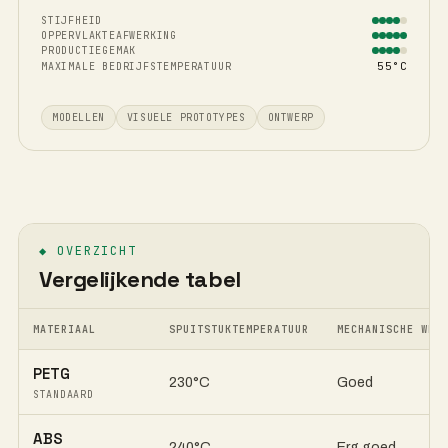
STIJFHEID
OPPERVLAKTEAFWERKING
PRODUCTIEGEMAK
55°C
MAXIMALE BEDRIJFSTEMPERATUUR
MODELLEN
VISUELE PROTOTYPES
ONTWERP
◆
OVERZICHT
Vergelijkende tabel
MATERIAAL
SPUITSTUKTEMPERATUUR
MECHANISCHE WEE
PETG
230°C
Goed
STANDAARD
ABS
240°C
Erg goed