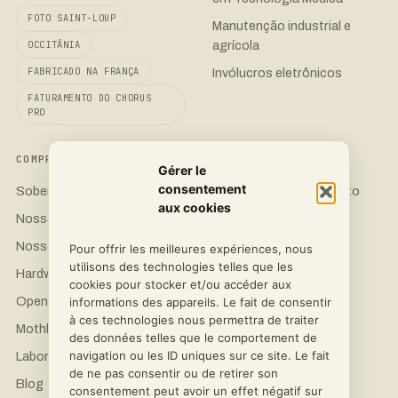
FOTO SAINT-LOUP
Manutenção industrial e
agrícola
OCCITÂNIA
FABRICADO NA FRANÇA
Invólucros eletrônicos
FATURAMENTO DO CHORUS
PRO
COMPROMISSO
CONTATO
Gérer le
consentement
Soberania 3D
Solicite um orçamento
aux cookies
Nossas impressoras
LinkedIn
Nossos materiais
Instagram
Pour offrir les meilleures expériences, nous
utilisons des technologies telles que les
Hardware de Ciência Aberta
Facebook
cookies pour stocker et/ou accéder aux
OpenFlexure
informations des appareils. Le fait de consentir
à ces technologies nous permettra de traiter
Mothbox Pro
des données telles que le comportement de
navigation ou les ID uniques sur ce site. Le fait
Laboratórios e Pesquisa
de ne pas consentir ou de retirer son
Blog
consentement peut avoir un effet négatif sur