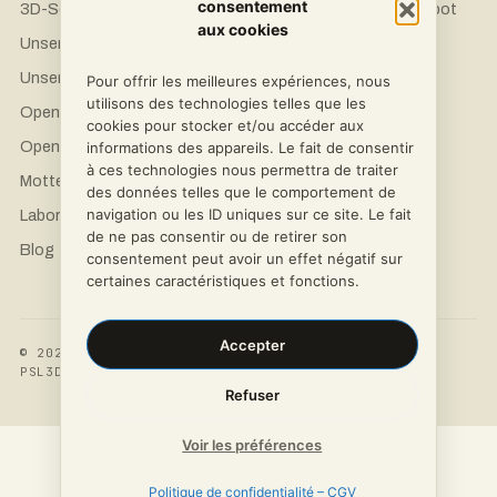
consentement
3D-Souveränität
Fordern Sie ein Angebot
aux cookies
an
Unsere Drucker
LinkedIn
Unsere Materialien
Pour offrir les meilleures expériences, nous
Instagram
utilisons des technologies telles que les
Open Science Hardware
cookies pour stocker et/ou accéder aux
Facebook
OpenFlexure
informations des appareils. Le fait de consentir
à ces technologies nous permettra de traiter
Mottenbox Pro
des données telles que le comportement de
navigation ou les ID uniques sur ce site. Le fait
Labore & Forschung
de ne pas consentir ou de retirer son
Blog
consentement peut avoir un effet négatif sur
certaines caractéristiques et fonctions.
Accepter
© 2026
DATENSCHUTZRICHTLINIE
·
ALLGEMEINE
PSL3D
GESCHÄFTSBEDINGUNGEN
Refuser
Voir les préférences
Politique de confidentialité – CGV