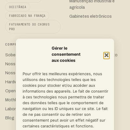
Manutenção industrial e
agrícola
OCCITÂNIA
FABRICADO NA FRANÇA
Gabinetes eletrônicos
FATURAMENTO DO CHORUS
PRO
COMPROMISSO
CONTATO
Gérer le
consentement
Soberania 3D
Solicite um orçamento
aux cookies
Nossas impressoras
LinkedIn
Nossos materiais
Instagram
Pour offrir les meilleures expériences, nous
utilisons des technologies telles que les
Hardware de Ciência Aberta
Facebook
cookies pour stocker et/ou accéder aux
OpenFlexure
informations des appareils. Le fait de consentir
à ces technologies nous permettra de traiter
Mothbox Pro
des données telles que le comportement de
navigation ou les ID uniques sur ce site. Le fait
Laboratórios e Pesquisa
de ne pas consentir ou de retirer son
Blog
consentement peut avoir un effet négatif sur
certaines caractéristiques et fonctions.