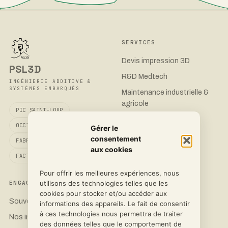
SERVICES
Devis impression 3D
PSL3D
R&D Medtech
INGÉNIERIE ADDITIVE &
SYSTÈMES EMBARQUÉS
Maintenance industrielle &
agricole
PIC SAINT-LOUP
Boîtiers électroniques
OCCITANIE
Gérer le
consentement
FABRIQUÉ EN FRANCE
aux cookies
FACTURATION CHORUS PRO
Pour offrir les meilleures expériences, nous
utilisons des technologies telles que les
ENGAGEMENT
CONTACT
cookies pour stocker et/ou accéder aux
Souveraineté 3D
Demander un devis
informations des appareils. Le fait de consentir
à ces technologies nous permettra de traiter
Nos imprimantes
LinkedIn
des données telles que le comportement de