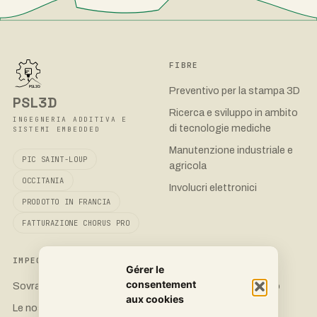
FIBRE
Preventivo per la stampa 3D
PSL3D
Ricerca e sviluppo in ambito
INGEGNERIA ADDITIVA E
di tecnologie mediche
SISTEMI EMBEDDED
Manutenzione industriale e
PIC SAINT-LOUP
agricola
OCCITANIA
Involucri elettronici
PRODOTTO IN FRANCIA
FATTURAZIONE CHORUS PRO
IMPEGNO
CONTATTO
Gérer le
consentement
Sovranità 3D
Richiedi un preventivo
aux cookies
Le nostre stampanti
LinkedIn